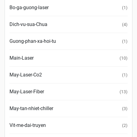
Bo-ga-guong-laser
1
Dich-vu-sua-Chua
4
Guong-phan-xa-hoi-tu
1
Main-Laser
10
May-Laser-Co2
1
May-Laser-Fiber
13
May-tan-nhiet-chiller
3
Vit-me-dai-truyen
2