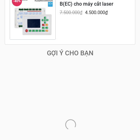
-40%
B(EC) cho máy cắt laser
7.500.000
₫
4.500.000
₫
GỢI Ý CHO BẠN