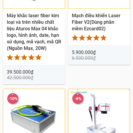
Quick View
Quick View
Máy khắc laser fiber kim
Mạch điều khiển Laser
loại và trên nhiều chất
Fiber V2(Dùng phần
liệu Aturos Max 04 khắc
mềm Ezcard02)
logo, hình ảnh, date, hạn
sử dụng, mã vạch, mã QR
(Nguồn Max, 20W)
5.900.000
₫
6.500.000
₫
39.500.000
₫
42.500.000
₫
-10%
-6%