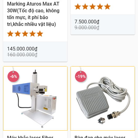
Marking Aturos Max AT
30W(Tốc độ cao, không
tốn mực, ít phí bảo
7.500.000
₫
trì,khắc nhiều vật liệu)
9.000.000
₫
145.000.000
₫
160.000.000
₫
-6%
-19%
Quick View
Quick View
Máy khắc laser Fiber
Bàn đạp cho máy laser