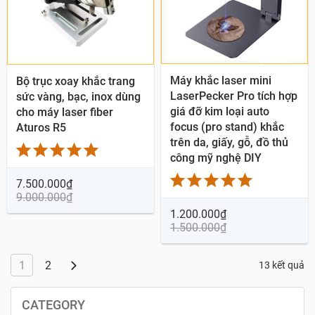
Quick View
Quick View
Máy khắc laser mini
Bộ trục xoay khắc trang
LaserPecker Pro tích hợp
sức vàng, bạc, inox dùng
giá đỡ kim loại auto
cho máy laser fiber
focus (pro stand) khắc
Aturos R5
trên da, giấy, gỗ, đồ thủ
công mỹ nghệ DIY
7.500.000
₫
9.000.000
₫
1.200.000
₫
1.500.000
₫
1
2
13 kết quả
CATEGORY