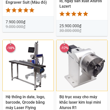
lô, ngày sản xuất Aturos
Engraver Suit (Màu đỏ)
Lazert
7.900.000
₫
25.900.000
₫
9.000.000
₫
30.000.000
₫
-10%
-17%
Quick View
Quick View
Hệ thống in date, logo,
Bộ trục xoay cho máy
barcode, Qrcode bằng
khắc laser kim loại mini
máy Laser Flying
Aturos R1