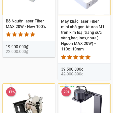
Quick View
Quick View
Bộ Nguồn laser Fiber
Máy khắc laser Fiber
MAX 20W - New 100%
mini nhỏ gọn Aturos M1
trên kim loại,trang sức
vàng,bạc,Inox,nhựa(
Nguồn MAX 20W) -
19.900.000
₫
110x110mm
22.000.000
₫
39.500.000
₫
42.000.000
₫
-17%
-20%