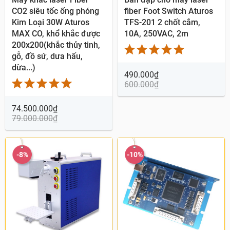
CO2 siêu tốc ống phóng
fiber Foot Switch Aturos
Kim Loại 30W Aturos
TFS-201 2 chốt cắm,
MAX CO, khổ khắc được
10A, 250VAC, 2m
200x200(khắc thủy tinh,
gỗ, đồ sứ, dưa hấu,
dừa...)
490.000
₫
600.000
₫
74.500.000
₫
79.000.000
₫
-8%
-10%